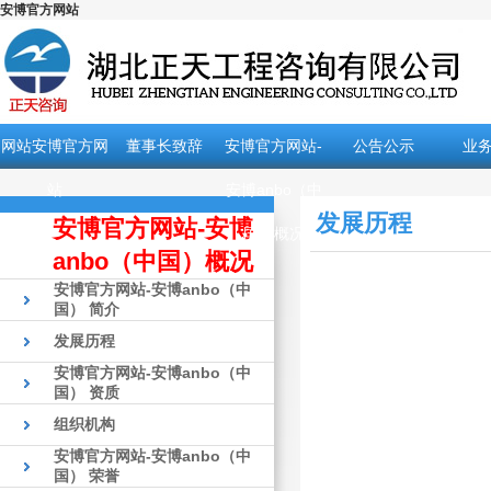
安博官方网站
网站安博官方网
董事长致辞
安博官方网站-
公告公示
业
站
安博anbo（中
发展历程
安博官方网站-安博
国）概况
anbo（中国）概况
安博官方网站-安博anbo（中
国） 简介
发展历程
安博官方网站-安博anbo（中
国） 资质
组织机构
安博官方网站-安博anbo（中
国） 荣誉