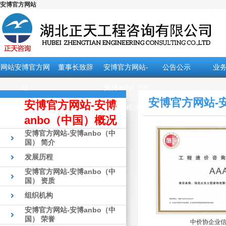
安博官方网站
网站安博官方网
董事长致辞
安博官方网站-
公告公示
业
站
安博anbo（中
安博官方网站-安
安博官方网站-安博
国）概况
anbo（中国）概况
安博官方网站-安博anbo（中
国） 简介
发展历程
安博官方网站-安博anbo（中
国） 资质
组织机构
安博官方网站-安博anbo（中
国） 荣誉
中价协企业信