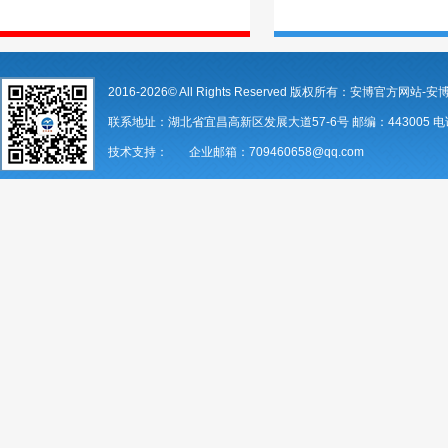
2016-2026© All Rights Reserved 版权所有：安博官方网站-
联系地址：湖北省宜昌高新区发展大道57-6号 邮编：443005 电话：07
技术支持： 企业邮箱：709460658@qq.com