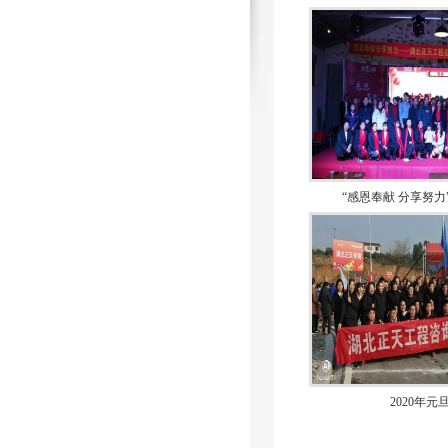
“感恩奉献 分享努力”
2020年元