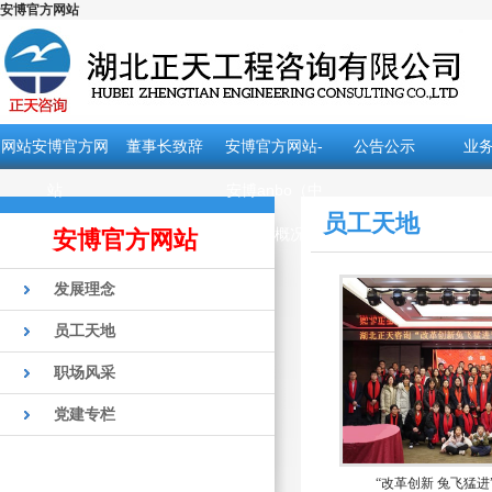
安博官方网站
网站安博官方网
董事长致辞
安博官方网站-
公告公示
业
站
安博anbo（中
员工天地
国）概况
安博官方网站
发展理念
员工天地
职场风采
党建专栏
“改革创新 兔飞猛进”