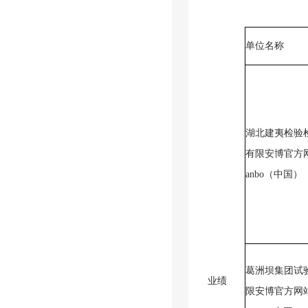
单位名称
湖北建夷检验
有限安博官方
anbo（中国）
葛洲坝集团试
业绩
限安博官方网