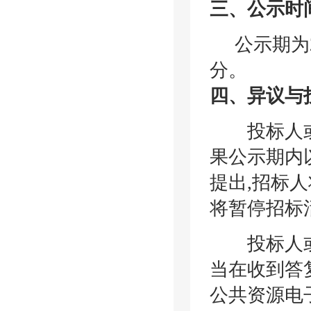
三、
公示时
公示期为
分。
四、异议与
投标人或
果公示期内
提出
,
招标人
将暂停招标
投标人或者
当在收到答
公共资源电