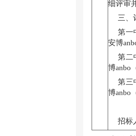
细评审
三、
第一
安博an
第二
博anb
第三
博anb
招标