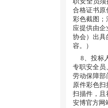
职安全员须
合格证书原
彩色截图；
应提供由企
协会）出具
容。）
8、投标
专职安全员
劳动保障部
原件彩色扫
扫描件，且
安博官方网站