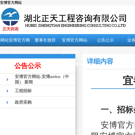
安博官方网站
网站安博官方网
董事长致辞
安博官方网站-
公告公示
业
站
安博anbo（中
详细内容
国）概况
公告公示
安博官方网站-安博anbo（中
宜
国） 新闻
工程招标
政府采购
一、招标
安博官方