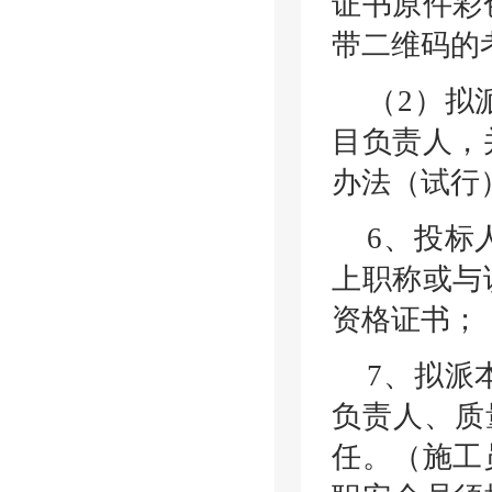
证书原件彩
带二维码的
（
2）拟
目负责人，
办法（试行
6、投标
上职称或与
资格证书；
7、拟派
负责人、质
任。（施工