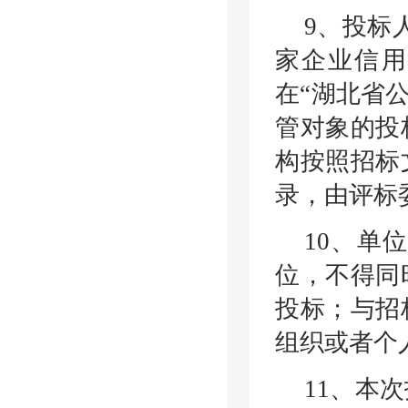
9、投标
家企业信用
在“湖北省
管对象的投
构按照招标
录，由评标
10、单
位，不得同
投标；与招
组织或者个
11、本