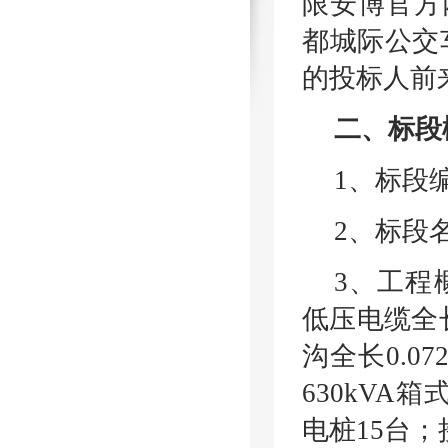
限安博官方
都城际公交
的投标人前
二、标段
1、标段编号
2、标段
3、工程
低压电缆全长
沟全长0.0
630kVA
电桩15台；