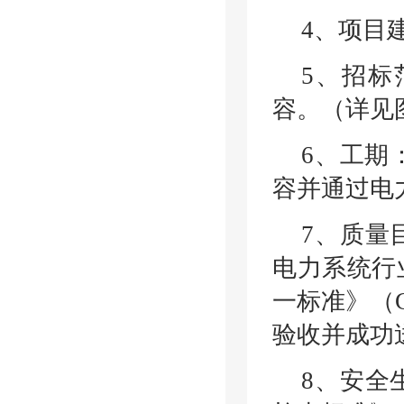
4、项目
5、招标
容。（详见
6、工期
容并通过电
7、质量
电力系统行
一标准》（G
验收并成功
8、安全