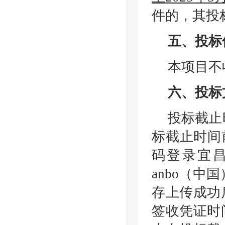
件的，其投
五、投标
本项目不
六、投标
投标截止
标截止时间
码登录宜
anbo（
存上传成功
签收凭证时