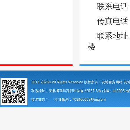
联系电话
传真电话
联系地址
楼
2016-2026© All Rights Reserved 版权所有：安博官方网站-
联系地址：湖北省宜昌高新区发展大道57-6号 邮编：443005 电话：07
技术支持： 企业邮箱：709460658@qq.com