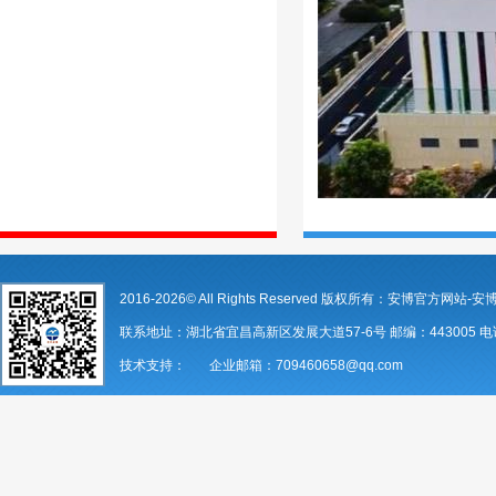
2016-2026© All Rights Reserved 版权所有：安博官方网站-
联系地址：湖北省宜昌高新区发展大道57-6号 邮编：443005 电话：07
技术支持： 企业邮箱：709460658@qq.com