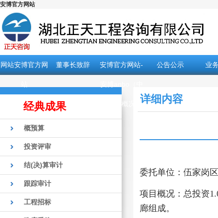
安博官方网站
网站安博官方网
董事长致辞
安博官方网站-
公告公示
业
站
安博anbo（中
详细内容
国）概况
经典成果
概预算
投资评审
结(决)算审计
委托单位：
伍家岗
跟踪审计
项目概况：
总投资1
工程招标
廊组成。