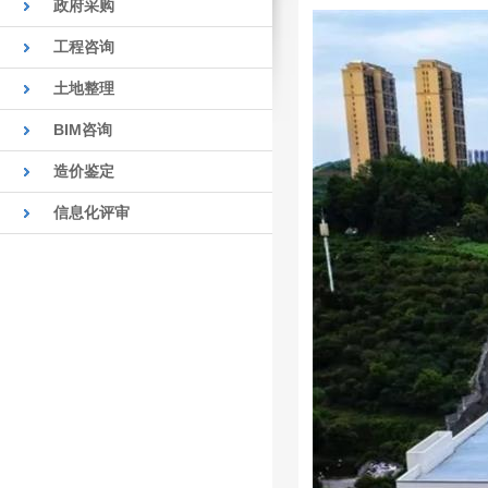
政府采购
工程咨询
土地整理
BIM咨询
造价鉴定
信息化评审