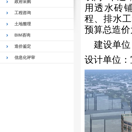
政府采购
用透水砖
工程咨询
程、排水工
土地整理
预算总造价为
BIM咨询
建设单位
造价鉴定
设计单位：
信息化评审