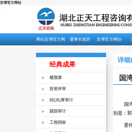
安博官方网站
网站安博官方网
董事长致辞
安博官方网站-
站
安博anbo（中
详细
国）概况
经典成果
国
概预算
投资评审
结(决)算审计
国
跟踪审计
别是：郭
工程招标
委